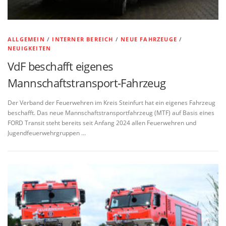
ALLGEMEIN
/
INTERNER BEREICH
/
NEUE FAHRZEUGE
/
NEUIGKEITEN
VdF beschafft eigenes
Mannschaftstransport-Fahrzeug
Der Verband der Feuerwehren im Kreis Steinfurt hat ein eigenes Fahrzeug
beschafft. Das neue Mannschaftstransportfahrzeug (MTF) auf Basis eines
FORD Transit steht bereits seit Anfang 2024 allen Feuerwehren und
Jugendfeuerwehrgruppen …