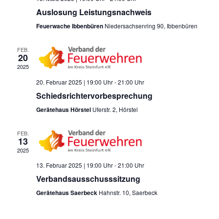
a
u
Auslosung Leistungsnachweis
l
n
g
Feuerwache Ibbenbüren
Niedersachsenring 90, Ibbenbüren
t
A
u
n
FEB.
s
n
20
i
g
2025
c
e
h
20. Februar 2025 | 19:00 Uhr
-
21:00 Uhr
t
n
Schiedsrichtervorbesprechung
e
S
n
Gerätehaus Hörstel
Uferstr. 2, Hörstel
u
-
N
c
FEB.
a
13
h
v
2025
i
e
g
13. Februar 2025 | 19:00 Uhr
-
21:00 Uhr
u
a
Verbandsausschusssitzung
n
t
Gerätehaus Saerbeck
Hahnstr. 10, Saerbeck
i
d
o
A
n