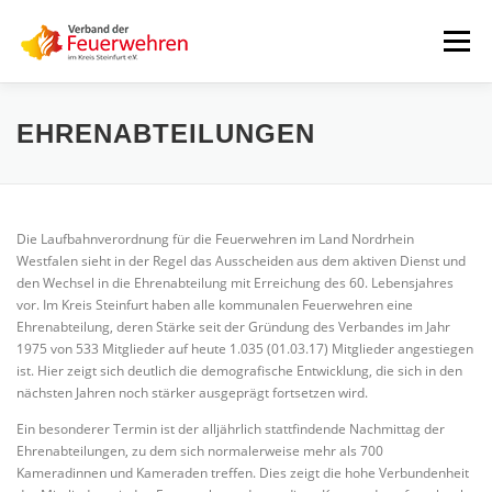
Zum
Inhalt
Menü
springen
START
AKTUELLES
FEUERWEHREN
EHRENABTEILUNGEN
VORSTAND
ALLE TERMINE
DOWNLOADS
Die Laufbahnverordnung für die Feuerwehren im Land Nordrhein
Westfalen sieht in der Regel das Ausscheiden aus dem aktiven Dienst und
den Wechsel in die Ehrenabteilung mit Erreichung des 60. Lebensjahres
INTERNER BEREICH
vor. Im Kreis Steinfurt haben alle kommunalen Feuerwehren eine
Ehrenabteilung, deren Stärke seit der Gründung des Verbandes im Jahr
1975 von 533 Mitglieder auf heute 1.035 (01.03.17) Mitglieder angestiegen
ist. Hier zeigt sich deutlich die demografische Entwicklung, die sich in den
nächsten Jahren noch stärker ausgeprägt fortsetzen wird.
Ein besonderer Termin ist der alljährlich stattfindende Nachmittag der
Ehrenabteilungen, zu dem sich normalerweise mehr als 700
Kameradinnen und Kameraden treffen. Dies zeigt die hohe Verbundenheit