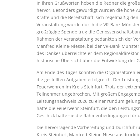
In ihren Grußworten hoben die Redner die große
hervor. Besonders gewürdigt wurden die hohe Aus
Kräfte und die Bereitschaft, sich regelmäßig de
Veranstaltung wurde durch die VR-Bank Münsterl
großzügige Spende trug die Genossenschaftsban
Rahmen der Veranstaltung bedankte sich der Vor
Manfred Kleine-Niesse, bei der VR-Bank Münste
des Dankes überreichte er dem Regionaldirektor
historische Übersicht über die Entwicklung der
Am Ende des Tages konnten die Organisatoren ein
die gestellten Aufgaben erfolgreich. Der Leistu
Feuerwehren im Kreis Steinfurt. Trotz der extr
Teilnehmer ungebrochen. Mit großem Engagemen
Leistungsnachweis 2026 zu einer rundum gelunge
hatte die Feuerwehr Steinfurt, die den Leistungs
Geschick hatte sie die Rahmenbedingungen für d
Die hervorragende Vorbereitung und Durchführ
Kreis Steinfurt, Manfred Kleine Niese ausdrückl