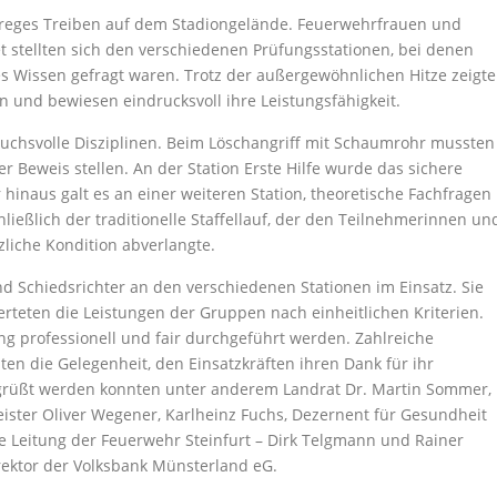
 reges Treiben auf dem Stadiongelände. Feuerwehrfrauen und
stellten sich den verschiedenen Prüfungsstationen, bei denen
s Wissen gefragt waren. Trotz der außergewöhnlichen Hitze zeigt
 und bewiesen eindrucksvoll ihre Leistungsfähigkeit.
chsvolle Disziplinen. Beim Löschangriff mit Schaumrohr mussten
 Beweis stellen. An der Station Erste Hilfe wurde das sichere
hinaus galt es an einer weiteren Station, theoretische Fachfragen
ließlich der traditionelle Staffellauf, der den Teilnehmerinnen un
iche Kondition abverlangte.
 Schiedsrichter an den verschiedenen Stationen im Einsatz. Sie
rteten die Leistungen der Gruppen nach einheitlichen Kriterien.
ng professionell und fair durchgeführt werden. Zahlreiche
en die Gelegenheit, den Einsatzkräften ihren Dank für ihr
rüßt werden konnten unter anderem Landrat Dr. Martin Sommer,
ister Oliver Wegener, Karlheinz Fuchs, Dezernent für Gesundheit
ie Leitung der Feuerwehr Steinfurt – Dirk Telgmann und Rainer
rektor der Volksbank Münsterland eG.