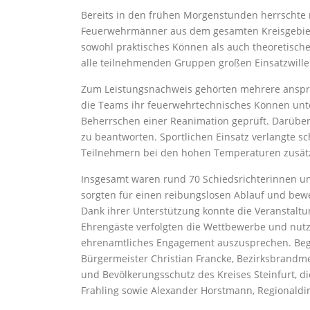
Bereits in den frühen Morgenstunden herrschte
Feuerwehrmänner aus dem gesamten Kreisgebiet 
sowohl praktisches Können als auch theoretische
alle teilnehmenden Gruppen großen Einsatzwillen
Zum Leistungsnachweis gehörten mehrere anspru
die Teams ihr feuerwehrtechnisches Können unter
Beherrschen einer Reanimation geprüft. Darüber 
zu beantworten. Sportlichen Einsatz verlangte sch
Teilnehmern bei den hohen Temperaturen zusätzl
Insgesamt waren rund 70 Schiedsrichterinnen und
sorgten für einen reibungslosen Ablauf und bewe
Dank ihrer Unterstützung konnte die Veranstaltu
Ehrengäste verfolgten die Wettbewerbe und nutzt
ehrenamtliches Engagement auszusprechen. Beg
Bürgermeister Christian Francke, Bezirksbrandme
und Bevölkerungsschutz des Kreises Steinfurt, d
Frahling sowie Alexander Horstmann, Regionaldi