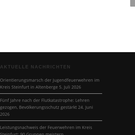
AKTUELLE NACHRICHTEN
Orientierungsmarsch der Jugendfeuerwehren im
Kreis Steinfurt in Altenberge
5. Juli 2026
Fünf Jahre nach der Flutkatastrophe: Lehren
gezogen, Bevölkerungsschutz gestärkt
24. Juni
2026
Leistungsnachweis der Feuerwehren im Kreis
Steinfurt: 90 Gruppen meistern