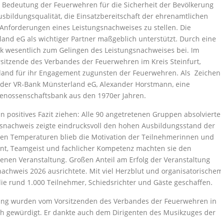
 Bedeutung der Feuerwehren für die Sicherheit der Bevölkerung
bildungsqualität, die Einsatzbereitschaft der ehrenamtlichen
n Anforderungen eines Leistungsnachweises zu stellen. Die
and eG als wichtiger Partner maßgeblich unterstützt. Durch eine
k wesentlich zum Gelingen des Leistungsnachweises bei. Im
sitzende des Verbandes der Feuerwehren im Kreis Steinfurt,
rland für ihr Engagement zugunsten der Feuerwehren. Als Zeichen
 der VR-Bank Münsterland eG, Alexander Horstmann, eine
 Genossenschaftsbank aus den 1970er Jahren.
 positives Fazit ziehen: Alle 90 angetretenen Gruppen absolviert
ngsnachweis zeigte eindrucksvoll den hohen Ausbildungsstand der
emen Temperaturen blieb die Motivation der Teilnehmerinnen und
t, Teamgeist und fachlicher Kompetenz machten sie den
nen Veranstaltung. Großen Anteil am Erfolg der Veranstaltung
nachweis 2026 ausrichtete. Mit viel Herzblut und organisatorische
ie rund 1.000 Teilnehmer, Schiedsrichter und Gäste geschaffen.
ung wurden vom Vorsitzenden des Verbandes der Feuerwehren in
ich gewürdigt. Er dankte auch dem Dirigenten des Musikzuges der