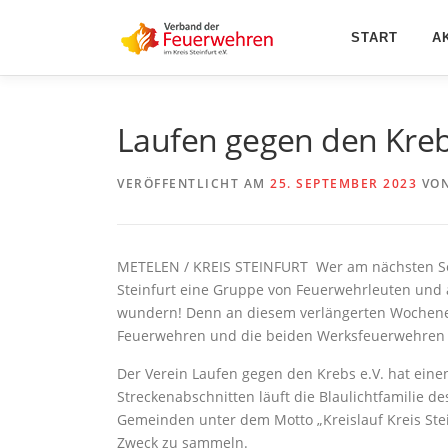
Zum
Inhalt
START
A
springen
Laufen gegen den Krebs
VERÖFFENTLICHT AM
25. SEPTEMBER 2023
VO
METELEN / KREIS STEINFURT Wer am nächsten Sep
Steinfurt eine Gruppe von Feuerwehrleuten und a
wundern! Denn an diesem verlängerten Wochenende
Feuerwehren und die beiden Werksfeuerwehren i
Der Verein Laufen gegen den Krebs e.V. hat einen 
Streckenabschnitten läuft die Blaulichtfamilie de
Gemeinden unter dem Motto „Kreislauf Kreis Stei
Zweck zu sammeln.