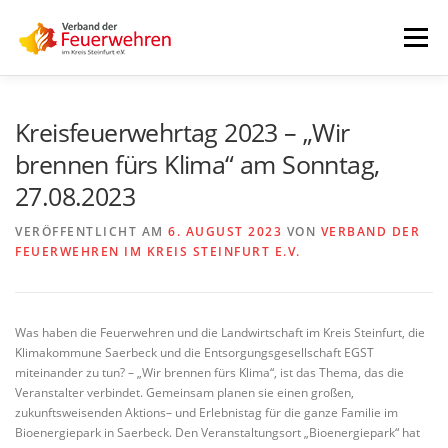
Zum
Inhalt
Menü
springen
START
AKTUELLES
FEUERWEHREN
Kreisfeuerwehrtag 2023 – „Wir
brennen fürs Klima“ am Sonntag,
27.08.2023
VORSTAND
ALLE TERMINE
DOWNLOADS
VERÖFFENTLICHT AM
6. AUGUST 2023
VON
VERBAND DER
FEUERWEHREN IM KREIS STEINFURT E.V.
INTERNER BEREICH
Was haben die Feuerwehren und die Landwirtschaft im Kreis Steinfurt, die
Klimakommune Saerbeck und die Entsorgungsgesellschaft EGST
miteinander zu tun? – „Wir brennen fürs Klima“, ist das Thema, das die
Veranstalter verbindet. Gemeinsam planen sie einen großen,
zukunftsweisenden Aktions– und Erlebnistag für die ganze Familie im
Bioenergiepark in Saerbeck. Den Veranstaltungsort „Bioenergiepark“ hat