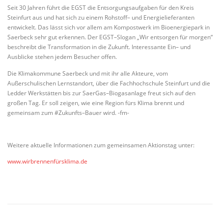
Seit 30 Jahren führt die EGST die Entsorgungsaufgaben für den Kreis
Steinfurt aus und hat sich zu einem Rohstoff– und Energielieferanten
entwickelt. Das lässt sich vor allem am Kompostwerk im Bioenergiepark in
Saerbeck sehr gut erkennen. Der EGST–Slogan „Wir entsorgen für morgen“
beschreibt die Transformation in die Zukunft. Interessante Ein– und
Ausblicke stehen jedem Besucher offen.
Die Klimakommune Saerbeck und mit ihr alle Akteure, vom
Außerschulischen Lernstandort, über die Fachhochschule Steinfurt und die
Ledder Werkstätten bis zur SaerGas–Biogasanlage freut sich auf den
großen Tag. Er soll zeigen, wie eine Region fürs Klima brennt und
gemeinsam zum #Zukunfts–Bauer wird. -fm-
Weitere aktuelle Informationen zum gemeinsamen Aktionstag unter:
www.wirbrennenfürsklima.de