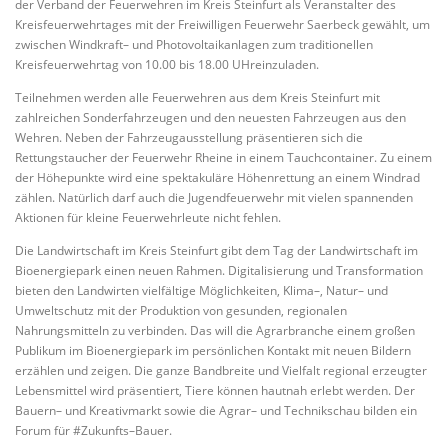
der Verband der Feuerwehren im Kreis Steinfurt als Veranstalter des
Kreisfeuerwehrtages mit der Freiwilligen Feuerwehr Saerbeck gewählt, um
zwischen Windkraft– und Photovoltaikanlagen zum traditionellen
Kreisfeuerwehrtag von 10.00 bis 18.00 UHreinzuladen.
Teilnehmen werden alle Feuerwehren aus dem Kreis Steinfurt mit
zahlreichen Sonderfahrzeugen und den neuesten Fahrzeugen aus den
Wehren. Neben der Fahrzeugausstellung präsentieren sich die
Rettungstaucher der Feuerwehr Rheine in einem Tauchcontainer. Zu einem
der Höhepunkte wird eine spektakuläre Höhenrettung an einem Windrad
zählen. Natürlich darf auch die Jugendfeuerwehr mit vielen spannenden
Aktionen für kleine Feuerwehrleute nicht fehlen.
Die Landwirtschaft im Kreis Steinfurt gibt dem Tag der Landwirtschaft im
Bioenergiepark einen neuen Rahmen. Digitalisierung und Transformation
bieten den Landwirten vielfältige Möglichkeiten, Klima–, Natur– und
Umweltschutz mit der Produktion von gesunden, regionalen
Nahrungsmitteln zu verbinden. Das will die Agrarbranche einem großen
Publikum im Bioenergiepark im persönlichen Kontakt mit neuen Bildern
erzählen und zeigen. Die ganze Bandbreite und Vielfalt regional erzeugter
Lebensmittel wird präsentiert, Tiere können hautnah erlebt werden. Der
Bauern– und Kreativmarkt sowie die Agrar– und Technikschau bilden ein
Forum für #Zukunfts–Bauer.