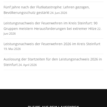
Fünf Jahre nach der Flutkatastrophe: Lehren gezogen,
Bevölkerungsschutz gestärkt
24. Juni 2026
Leistungsnachweis der Feuerwehren im Kreis Steinfurt: 90
Gruppen meistern Herausforderungen bei extremer Hitze
22.
Juni 2026
Leistungsnachweis der Feuerwehren 2026 im Kreis Steinfurt
19. Mai 2026
Auslosung der Startzeiten für den Leistungsnachweis 2026 in
Steinfurt
24. April 2026