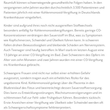
Raumluft können schwerwiegende gesundheitliche Folgen haben. In den
vergangenen zehn Jahren wurden durchschnittlich 3.500 Patientinnen und
Patienten jährlich mit einer Kohlenmonoxid-Vergiftung in Deutschlands
Krankenhäuser eingeliefert.
Kinder sind aufgrund ihres noch nicht ausgereiften Stoffwechsels
besonders anfällig für Kohlenmonoxidvergiftungen. Bereits geringe CO-
Konzentrationen verdrängen den Sauerstoff im Blut, was zu Symptomen
wie Kopfschmerzen, Schwindel und Übelkeit führen kann. In schweren
Fällen drohen Bewusstlosigkeit und bleibende Schäden am Nervensystem.
Auch Teenager sind häufig betroffen: In Marl starb im letzten August eine
13-Jährige an einer CO-Vergiftung im Bad. Zwei Schwestern des Opfers im
Alter von zehn Monaten und zwei Jahren wurden mit einer CO-Vergiftung
ins Krankenhaus gebracht.
Schwangere Frauen sind nicht nur selbst einer erhöhten Gefahr
ausgesetzt, sondern tragen auch ein erhebliches Risiko für das
ungeborene Kind. Kohlenmonoxid gelangt über die Plazenta in den
Blutkreislauf des Fötus und beeinträchtigt dessen Sauerstoffversorgung.
Dies kann zu Entwicklungsstörungen, Wachstumsverzögerungen und im
schlimmsten Fall zur Fehl- oder Frühgeburt führen. Besonders tückisch:
Erste Anzeichen einer Vergiftung wie Übelkeit oder Schwindel werden oft
als Schwangerschaftssymptome fehlinterpretiert.