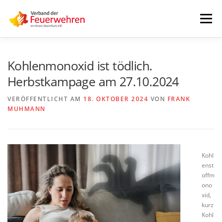
Zum
Inhalt
Menü
springen
START
AKTUELLES
FEUERWEHREN
Kohlenmonoxid ist tödlich.
Herbstkampage am 27.10.2024
VORSTAND
ALLE TERMINE
DOWNLOADS
VERÖFFENTLICHT AM
18. OKTOBER 2024
VON
FRANK
MUHMANN
INTERNER BEREICH
Kohl
enst
offm
ono
xid,
kurz
Kohl