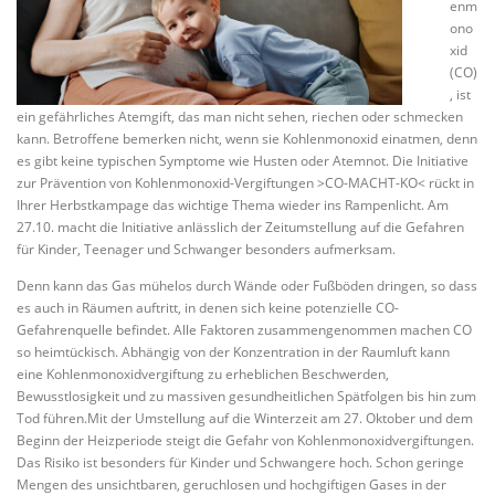
enm
ono
xid
(CO)
, ist
ein gefährliches Atemgift, das man nicht sehen, riechen oder schmecken
kann. Betroffene bemerken nicht, wenn sie Kohlenmonoxid einatmen, denn
es gibt keine typischen Symptome wie Husten oder Atemnot. Die Initiative
zur Prävention von Kohlenmonoxid-Vergiftungen >CO-MACHT-KO< rückt in
Ihrer Herbstkampage das wichtige Thema wieder ins Rampenlicht. Am
27.10. macht die Initiative anlässlich der Zeitumstellung auf die Gefahren
für Kinder, Teenager und Schwanger besonders aufmerksam.
Denn kann das Gas mühelos durch Wände oder Fußböden dringen, so dass
es auch in Räumen auftritt, in denen sich keine potenzielle CO-
Gefahrenquelle befindet. Alle Faktoren zusammengenommen machen CO
so heimtückisch. Abhängig von der Konzentration in der Raumluft kann
eine Kohlenmonoxidvergiftung zu erheblichen Beschwerden,
Bewusstlosigkeit und zu massiven gesundheitlichen Spätfolgen bis hin zum
Tod führen.Mit der Umstellung auf die Winterzeit am 27. Oktober und dem
Beginn der Heizperiode steigt die Gefahr von Kohlenmonoxidvergiftungen.
Das Risiko ist besonders für Kinder und Schwangere hoch. Schon geringe
Mengen des unsichtbaren, geruchlosen und hochgiftigen Gases in der