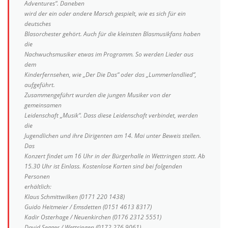
Adventures“. Daneben
wird der ein oder andere Marsch gespielt, wie es sich für ein
deutsches
Blasorchester gehört. Auch für die kleinsten Blasmusikfans haben
die
Nachwuchsmusiker etwas im Programm. So werden Lieder aus
dem
Kinderfernsehen, wie „Der Die Das“ oder das „Lummerlandlied“,
aufgeführt.
Zusammengeführt wurden die jungen Musiker von der
gemeinsamen
Leidenschaft „Musik“. Dass diese Leidenschaft verbindet, werden
die
Jugendlichen und ihre Dirigenten am 14. Mai unter Beweis stellen.
Das
Konzert findet um 16 Uhr in der Bürgerhalle in Wettringen statt. Ab
15.30 Uhr ist Einlass. Kostenlose Karten sind bei folgenden
Personen
erhältlich:
Klaus Schmittwilken (0171 220 1438)
Guido Heitmeier / Emsdetten (0151 4613 8317)
Kadir Osterhage / Neuenkirchen (0176 2312 5551)
David Segger / Wettringen (0172 276 9061)