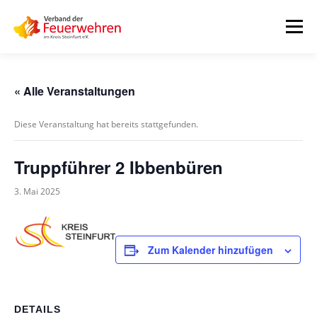
Zum
Inhalt
Menü
springen
START
AKTUELLES
FEUERWEHREN
« Alle Veranstaltungen
Diese Veranstaltung hat bereits stattgefunden.
VORSTAND
ALLE TERMINE
DOWNLOADS
Truppführer 2 Ibbenbüren
INTERNER BEREICH
3. Mai 2025
Zum Kalender hinzufügen
DETAILS