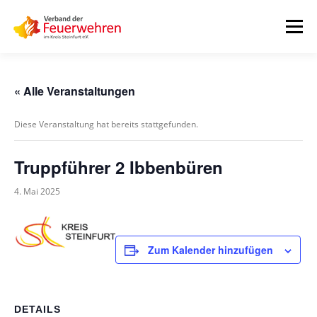
Zum
Inhalt
Menü
springen
START
AKTUELLES
FEUERWEHREN
« Alle Veranstaltungen
Diese Veranstaltung hat bereits stattgefunden.
VORSTAND
ALLE TERMINE
DOWNLOADS
Truppführer 2 Ibbenbüren
INTERNER BEREICH
4. Mai 2025
Zum Kalender hinzufügen
DETAILS