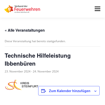
Zum
Inhalt
Menü
springen
START
AKTUELLES
FEUERWEHREN
« Alle Veranstaltungen
Diese Veranstaltung hat bereits stattgefunden.
VORSTAND
ALLE TERMINE
DOWNLOADS
Technische Hilfeleistung
Ibbenbüren
INTERNER BEREICH
23. November 2024
-
24. November 2024
Zum Kalender hinzufügen