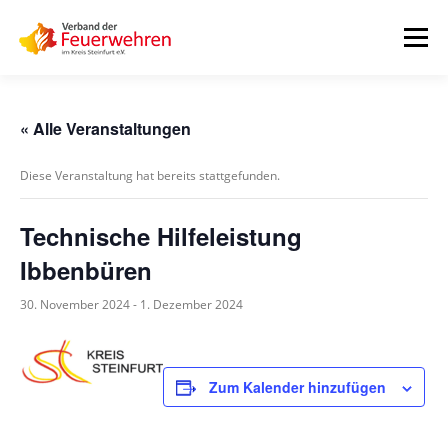
Zum
Inhalt
Menü
springen
START
AKTUELLES
FEUERWEHREN
« Alle Veranstaltungen
Diese Veranstaltung hat bereits stattgefunden.
VORSTAND
ALLE TERMINE
DOWNLOADS
Technische Hilfeleistung
Ibbenbüren
INTERNER BEREICH
30. November 2024
-
1. Dezember 2024
Zum Kalender hinzufügen