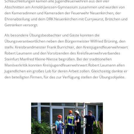
Schlauchleitungen kamen alle Jugendfeuerwehren aus den vier
Abschnitten am Arnold-Janssen-Gymnasium zusammen und wurden von
den Kameradinnen und Kameraden der Feuerwehr Neuenkirchen, der
Ehrenabteilung und dem DRK Neuenkirchen mit Currywurst, Brötchen und
Getränken versorgt.
Als besondere Übungsbeobachter und Gäste konnten die
Übungsverantwortlichen neben den Bürgermeister Wilfried Brüning, den
stellv. Kreisbrandmeister Frank Burrichter, den Kreisjugendfeuerwehrwart
Robert Laumann und den Vorsitzenden des Kreisfeuerwehrverbandes
Steinfurt Manfred Kleine-Niesse begrüßen. Bei der traditionellen
Manöverkritik konnten Kreisjugendfeuerwehrwart Robert Laumann allen
Jugendlichen ein großes Lob für deren Arbeit zollen. Gleichzeitig dankte er
den beteiligten Firmen, für das zur Verfügung stellen der Übungsobjekte.