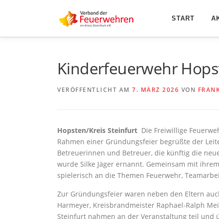
Zum
Inhalt
START
A
springen
Kinderfeuerwehr Hopste
VERÖFFENTLICHT AM
7. MÄRZ 2026
VON
FRAN
Hopsten/Kreis Steinfurt
Die Freiwillige Feuerwe
Rahmen einer Gründungsfeier begrüßte der Leite
Betreuerinnen und Betreuer, die künftig die ne
wurde Silke Jäger ernannt. Gemeinsam mit ihre
spielerisch an die Themen Feuerwehr, Teamarbei
Zur Gründungsfeier waren neben den Eltern auch
Harmeyer, Kreisbrandmeister Raphael-Ralph Mei
Steinfurt nahmen an der Veranstaltung teil und