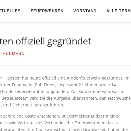
KTUELLES
FEUERWEHREN
VORSTAND
ALLE TERM
n offiziell gegründet
K MUHMANN
hr Hopsten hat heute offiziell eine Kinderfeuerwehr gegründet. Im
r der Feuerwehr, Ralf Drees, insgesamt 21 Kinder sowie 14
ue Kinderfeuerwehrabteilung bilden. Zur Kinderfeuerwehrwartin
m Betreuerteam wird sie die Aufgabe übernehmen, den Nachwuchs
t und Sicherheit heranzuführen.
 zahlreiche Gäste erschienen. Bürgermeister Ludger Kleine-
er sowie Vertreter des Verbandes der Feuerwehren im Kreis
 überbrachten ihre Glückwünsche. In ihren Grußworten hoben die