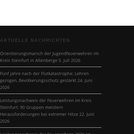
AKTUELLE NACHRICHTEN
Orientierungsmarsch der Jugendfeuerwehren im
Kreis Steinfurt in Altenberge
5. Juli 2026
Fünf Jahre nach der Flutkatastrophe: Lehren
gezogen, Bevölkerungsschutz gestärkt
24. Juni
2026
Leistungsnachweis der Feuerwehren im Kreis
Steinfurt: 90 Gruppen meistern
Herausforderungen bei extremer Hitze
22. Juni
2026