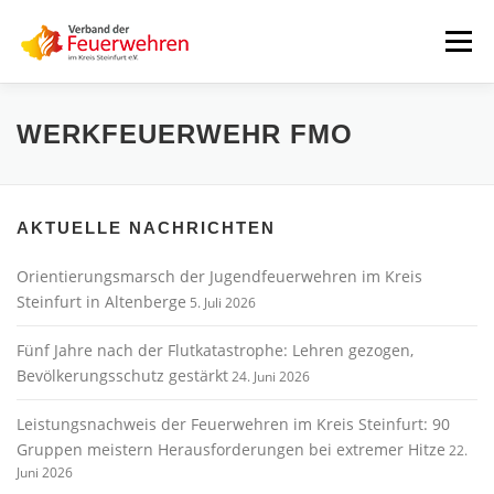
Zum
Inhalt
Menü
springen
START
AKTUELLES
FEUERWEHREN
WERKFEUERWEHR FMO
VORSTAND
ALLE TERMINE
DOWNLOADS
AKTUELLE NACHRICHTEN
Orientierungsmarsch der Jugendfeuerwehren im Kreis
INTERNER BEREICH
Steinfurt in Altenberge
5. Juli 2026
Fünf Jahre nach der Flutkatastrophe: Lehren gezogen,
Bevölkerungsschutz gestärkt
24. Juni 2026
Leistungsnachweis der Feuerwehren im Kreis Steinfurt: 90
Gruppen meistern Herausforderungen bei extremer Hitze
22.
Juni 2026