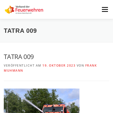
Zum
Inhalt
Menü
springen
START
AKTUELLES
FEUERWEHREN
TATRA 009
VORSTAND
ALLE TERMINE
DOWNLOADS
TATRA 009
VERÖFFENTLICHT AM
19. OKTOBER 2023
VON
FRANK
INTERNER BEREICH
MUHMANN