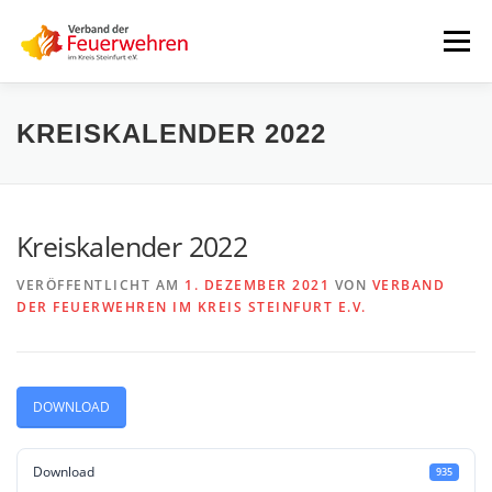
Zum
Inhalt
Menü
springen
START
AKTUELLES
FEUERWEHREN
KREISKALENDER 2022
VORSTAND
ALLE TERMINE
DOWNLOADS
Kreiskalender 2022
VERÖFFENTLICHT AM
1. DEZEMBER 2021
VON
VERBAND
INTERNER BEREICH
DER FEUERWEHREN IM KREIS STEINFURT E.V.
DOWNLOAD
Download
935