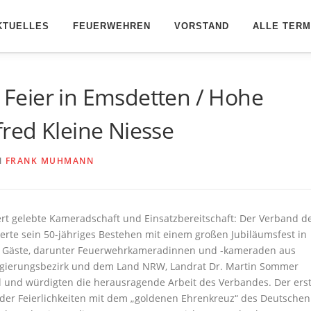
KTUELLES
FEUERWEHREN
VORSTAND
ALLE TERM
/ Feier in Emsdetten / Hohe
red Kleine Niesse
N
FRANK MUHMANN
t gelebte Kameradschaft und Einsatzbereitschaft: Der Verband d
eierte sein 50-jähriges Bestehen mit einem großen Jubiläumsfest in
he Gäste, darunter Feuerwehrkameradinnen und -kameraden aus
egierungsbezirk und dem Land NRW, Landrat Dr. Martin Sommer
l und würdigten die herausragende Arbeit des Verbandes. Der ers
der Feierlichkeiten mit dem „goldenen Ehrenkreuz“ des Deutschen