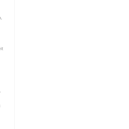
,
it
r
i