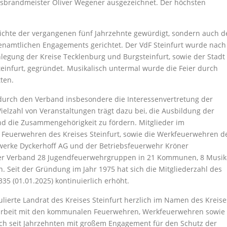
sbrandmeister Oliver Wegener ausgezeichnet. Der höchsten
ichte der vergangenen fünf Jahrzehnte gewürdigt, sondern auch d
renamtlichen Engagements gerichtet. Der VdF Steinfurt wurde nach
gung der Kreise Tecklenburg und Burgsteinfurt, sowie der Stadt
infurt, gegründet. Musikalisch untermal wurde die Feier durch
ten.
rch den Verband insbesondere die Interessenvertretung der
ielzahl von Veranstaltungen trägt dazu bei, die Ausbildung der
 die Zusammengehörigkeit zu fördern. Mitglieder im
Feuerwehren des Kreises Steinfurt, sowie die Werkfeuerwehren d
erke Dyckerhoff AG und der Betriebsfeuerwehr Kröner
 der Verband 28 Jugendfeuerwehrgruppen in 21 Kommunen, 8 Musik
 Seit der Gründung im Jahr 1975 hat sich die Mitgliederzahl des
5 (01.01.2025) kontinuierlich erhöht.
lierte Landrat des Kreises Steinfurt herzlich im Namen des Kreise
arbeit mit den kommunalen Feuerwehren, Werkfeuerwehren sowie
ich seit Jahrzehnten mit großem Engagement für den Schutz der