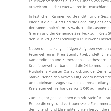
Feuerwehrverbandes aus den Händen von Bezirk
Auszeichnung der Feuerwehren in Deutschland.
In festlichem Rahmen wurde nicht nur die Gesch
Blick auf die Zukunft und die Bedeutung des eh
der Kommunalreform 1975, durch die Zusammenle
Greven und der Gemeinde Saerbeck zum Kreis Ste
den Musikzug der Freiwilligen Feuerwehr Emsdet
Neben den satzungsmäßigen Aufgaben werden du
Feuerwehren im Kreis Steinfurt gebündelt. Eine V
Kameradinnen und Kameraden zu verbessern und
Kreisfeuerwehrverband sind die 24 kommunalen 
Flughafens Münster-Osnabrück und der Zementw
Stärke. Neben den aktiven Mitgliedern betreut
und Spielmannszüge, sowie die Ehrenabteilungen.
Kreisfeuerwehrverbandes von 3.040 auf heute 5.33
Zum 50-jährigen Bestehen des VdF Steinfurt gratu
Er hob die enge und vertrauensvolle Zusammen
den Jugend- und Ehrenabteilungen hervor, die s