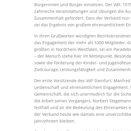
Bürgerinnen und Bürger einsetzen. Der VdF, 19
zahlreiche Veranstaltungen und Übungen die Au
Zusammenhalt gefördert. Dass der Verband nun au
sei das Ergebnis von großem ehrenamtlichem Ein
In ihren Grußworten würdigten Bezirksbrandmei
das Engagement der mehr als 5300 Mitglieder, da
größten in Nordrhein-Westfalen, sei ein Parade
– der Mensch stehe hier im Mittelpunkt. Besond
sowie die Förderung der Kinder- und Jugendfeuer
Zivilcourage, Leistungsfähigkeit und Zusammenha
Der erste Vorsitzende des VdF Steinfurt, Manfre
Leidenschaft und ehrenamtlichem Engagement. Se
Gemeinschaft, die sich unermüdlich für die Sich
die Arbeit seines Vorgängers, Norbert Stegemann
festhält und an die Bedeutung des Ehrenamtes er
der Verband heute wie damals eine unverzichtba
Jahrzehnten bleiben.