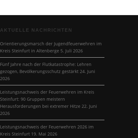
AKTUELLE NACHRICHTEN
Orientierungsmarsch der Jugendfeuerwehren im
Kreis Steinfurt in Altenberge
5. Juli 2026
Fünf Jahre nach der Flutkatastrophe: Lehren
gezogen, Bevölkerungsschutz gestärkt
24. Juni
2026
Leistungsnachweis der Feuerwehren im Kreis
Steinfurt: 90 Gruppen meistern
Herausforderungen bei extremer Hitze
22. Juni
2026
Leistungsnachweis der Feuerwehren 2026 im
Kreis Steinfurt
19. Mai 2026