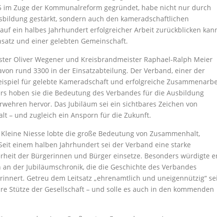
75 im Zuge der Kommunalreform gegründet, habe nicht nur durch
sbildung gestärkt, sondern auch den kameradschaftlichen
f ein halbes Jahrhundert erfolgreicher Arbeit zurückblicken kann
satz und einer gelebten Gemeinschaft.
ster Oliver Wegener und Kreisbrandmeister Raphael-Ralph Meier
von rund 3300 in der Einsatzabteilung. Der Verband, einer der
beispiel für gelebte Kameradschaft und erfolgreiche Zusammenarbe
ers hoben sie die Bedeutung des Verbandes für die Ausbildung
wehren hervor. Das Jubiläum sei ein sichtbares Zeichen von
lt – und zugleich ein Ansporn für die Zukunft.
d Kleine Niesse lobte die große Bedeutung von Zusammenhalt,
it einem halben Jahrhundert sei der Verband eine starke
erheit der Bürgerinnen und Bürger einsetze. Besonders würdigte e
 an der Jubiläumschronik, die die Geschichte des Verbandes
innert. Getreu dem Leitsatz „ehrenamtlich und uneigennützig“ se
re Stütze der Gesellschaft – und solle es auch in den kommenden