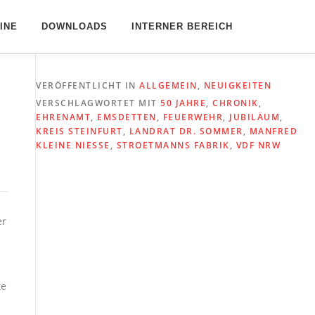
INE
DOWNLOADS
INTERNER BEREICH
VERÖFFENTLICHT IN
ALLGEMEIN
,
NEUIGKEITEN
VERSCHLAGWORTET MIT
50 JAHRE
,
CHRONIK
,
EHRENAMT
,
EMSDETTEN
,
FEUERWEHR
,
JUBILÄUM
,
KREIS STEINFURT
,
LANDRAT DR. SOMMER
,
MANFRED
KLEINE NIESSE
,
STROETMANNS FABRIK
,
VDF NRW
er
te