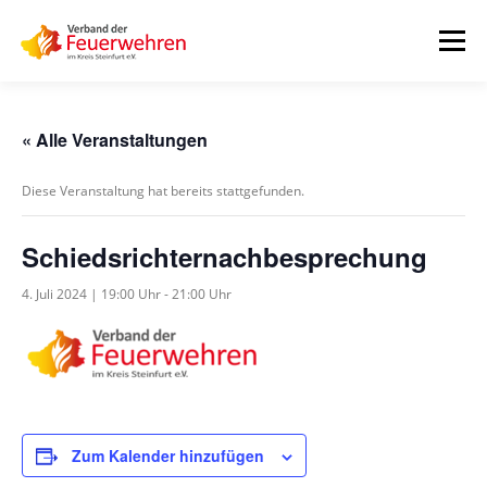
Zum
Inhalt
Menü
springen
START
AKTUELLES
FEUERWEHREN
« Alle Veranstaltungen
Diese Veranstaltung hat bereits stattgefunden.
VORSTAND
ALLE TERMINE
DOWNLOADS
Schiedsrichternachbesprechung
INTERNER BEREICH
4. Juli 2024 | 19:00 Uhr
-
21:00 Uhr
Zum Kalender hinzufügen