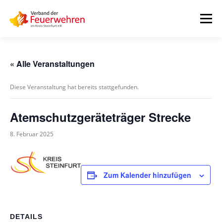
Zum
Inhalt
Menü
springen
START
AKTUELLES
FEUERWEHREN
« Alle Veranstaltungen
Diese Veranstaltung hat bereits stattgefunden.
VORSTAND
ALLE TERMINE
DOWNLOADS
Atemschutzgeräteträger Strecke
INTERNER BEREICH
8. Februar 2025
Zum Kalender hinzufügen
DETAILS