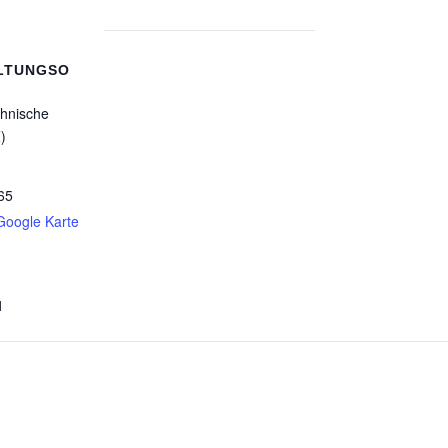
LTUNGSO
hnische
)
65
Google Karte
1