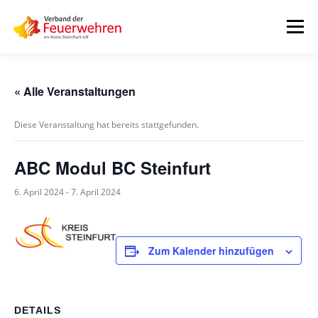
Zum
Inhalt
Menü
springen
START
AKTUELLES
FEUERWEHREN
« Alle Veranstaltungen
Diese Veranstaltung hat bereits stattgefunden.
VORSTAND
ALLE TERMINE
DOWNLOADS
ABC Modul BC Steinfurt
INTERNER BEREICH
6. April 2024
-
7. April 2024
Zum Kalender hinzufügen
DETAILS