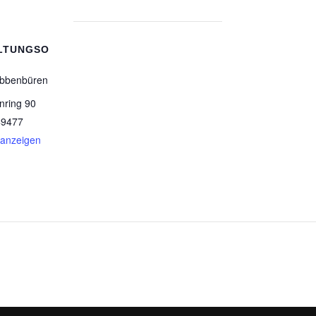
LTUNGSO
Ibbenbüren
nring 90
49477
 anzeigen