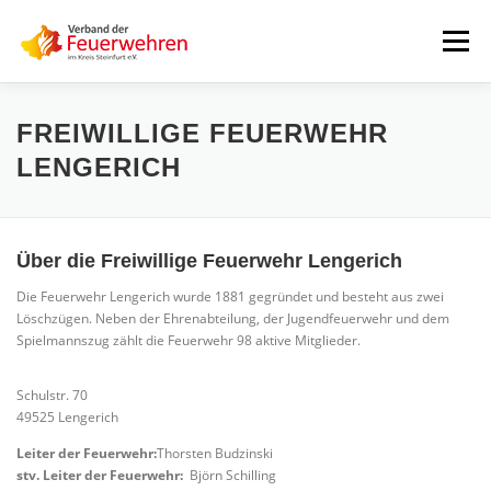
Zum
Inhalt
Menü
springen
START
AKTUELLES
FEUERWEHREN
FREIWILLIGE FEUERWEHR
LENGERICH
VORSTAND
ALLE TERMINE
DOWNLOADS
Über die Freiwillige Feuerwehr Lengerich
INTERNER BEREICH
Die Feuerwehr Lengerich wurde 1881 gegründet und besteht aus zwei
Löschzügen. Neben der Ehrenabteilung, der Jugendfeuerwehr und dem
Spielmannszug zählt die Feuerwehr 98 aktive Mitglieder.
Schulstr. 70
49525 Lengerich
Leiter der Feuerwehr:
Thorsten Budzinski
stv. Leiter der Feuerwehr:
Björn Schilling